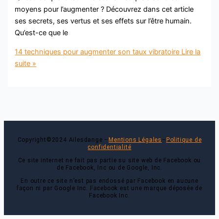
moyens pour l’augmenter ? Découvrez dans cet article
ses secrets, ses vertus et ses effets sur l’être humain.
Qu’est-ce que le
14 techniques pour augmenter son taux vibratoire
Lire la
suite »
Copyright©2024 Ailesdange –
Mentions Légales
–
Politique de
confidentialité
Ce site internet ne fait pas partie su site web de Facebook ou
de Facebook, Inc ou de Google, Inc.
En outre ce site n’est pas endossé par Facebook en aucune
façon ni par Google Inc. Facebook est une marque déposée de
Facebook Inc.