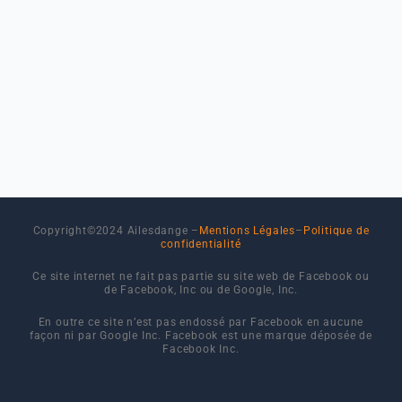
Copyright©2024 Ailesdange –
Mentions Légales
–
Politique de
confidentialité
Ce site internet ne fait pas partie su site web de Facebook ou
de Facebook, Inc ou de Google, Inc.
En outre ce site n’est pas endossé par Facebook en aucune
façon ni par Google Inc. Facebook est une marque déposée de
Facebook Inc.