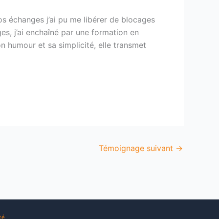
os échanges j’ai pu me libérer de blocages
es, j’ai enchaîné par une formation en
on humour et sa simplicité, elle transmet
Témoignage suivant
→
té