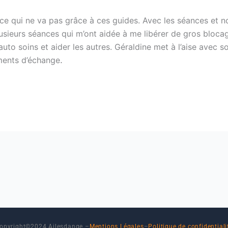
 ce qui ne va pas grâce à ces guides. Avec les séances et n
lusieurs séances qui m’ont aidée à me libérer de gros blocag
uto soins et aider les autres. Géraldine met à l’aise avec s
.
oments d’échange
opyright©2024 Ailesdange –
Mentions Légales
–
Politique de confidentiali