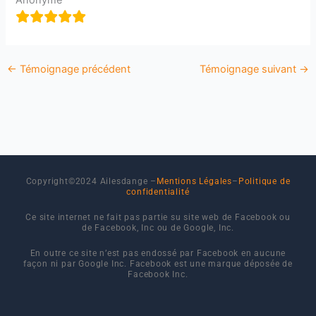
←
Témoignage précédent
Témoignage suivant
→
Copyright©2024 Ailesdange –
Mentions Légales
–
Politique de
confidentialité
Ce site internet ne fait pas partie su site web de Facebook ou
de Facebook, Inc ou de Google, Inc.
En outre ce site n’est pas endossé par Facebook en aucune
façon ni par Google Inc. Facebook est une marque déposée de
Facebook Inc.