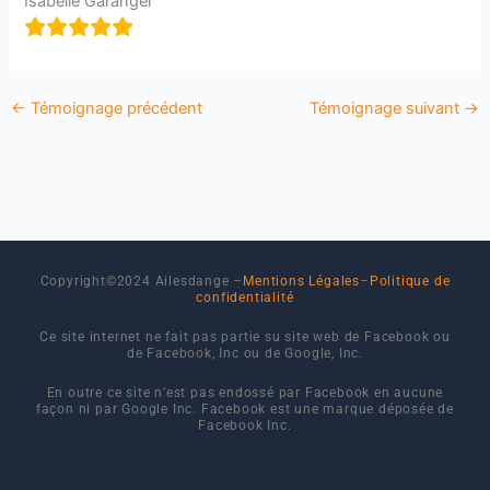
Isabelle Garanger
←
Témoignage précédent
Témoignage suivant
→
Copyright©2024 Ailesdange –
Mentions Légales
–
Politique de
confidentialité
Ce site internet ne fait pas partie su site web de Facebook ou
de Facebook, Inc ou de Google, Inc.
En outre ce site n’est pas endossé par Facebook en aucune
façon ni par Google Inc. Facebook est une marque déposée de
Facebook Inc.